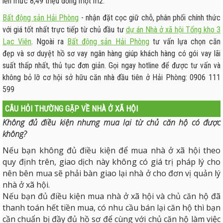
lên mức 8,49 triệu đồng một m2.
Bất động sản Hải Phòng
- nhận đặt cọc giữ chỗ, phân phối chính thức
với giá tốt nhất trực tiếp từ chủ đầu tư
dự án Nhà ở xã hội Tổng kho 3
Lạc Viên
. Ngoài ra
Bất động sản Hải Phòng
tư vấn lựa chọn căn
đẹp và sơ duyệt hồ sơ vay ngân hàng giúp khách hàng có gói vay lãi
suất thấp nhất, thủ tục đơn giản. Gọi ngay hotline để được tư vấn và
không bỏ lỡ cơ hội sở hữu căn nhà đầu tiên ở Hải Phòng: 0906 111
599
CÂU HỎI THƯỜNG GẶP VỀ NHÀ Ở XÃ HỘI
Không đủ điều kiện nhưng mua lại từ chủ căn hộ có được
không?
Nếu bạn không đủ điều kiện để mua nhà ở xã hội theo
quy định trên, giao dịch này không có giá trị pháp lý cho
nên bên mua sẽ phải bàn giao lại nhà ở cho đơn vị quản lý
nhà ở xã hội.
Nếu bạn đủ điều kiện mua nhà ở xã hội và chủ căn hộ đã
thanh toán hết tiền mua, có nhu cầu bán lại căn hộ thì bạn
cần chuẩn bị đầy đủ hồ sơ để cùng với chủ căn hộ làm việc