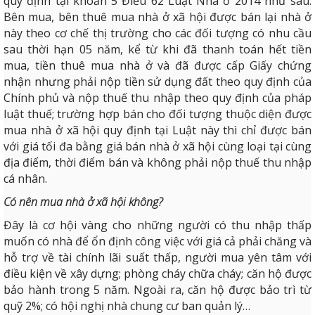
quy định tại khoản 5 Điều 62 Luật Nhà ở 2014 như sau:
Bên mua, bên thuê mua nhà ở xã hội được bán lại nhà ở
này theo cơ chế thị trường cho các đối tượng có nhu cầu
sau thời hạn 05 năm, kể từ khi đã thanh toán hết tiền
mua, tiền thuê mua nhà ở và đã được cấp Giấy chứng
nhận nhưng phải nộp tiền sử dụng đất theo quy định của
Chính phủ và nộp thuế thu nhập theo quy định của pháp
luật thuế; trường hợp bán cho đối tượng thuộc diện được
mua nhà ở xã hội quy định tại Luật này thì chỉ được bán
với giá tối đa bằng giá bán nhà ở xã hội cùng loại tại cùng
địa điểm, thời điểm bán và không phải nộp thuế thu nhập
cá nhân.
Có nên mua nhà ở xã hội không?
Đây là cơ hội vàng cho những người có thu nhập thấp
muốn có nhà để ổn định công việc với giá cả phải chăng và
hỗ trợ về tài chính lãi suất thấp, người mua yên tâm với
điều kiện về xây dựng; phòng cháy chữa cháy; căn hộ được
bảo hành trong 5 năm. Ngoài ra, căn hộ được bảo trì từ
quỹ 2%; có hội nghị nhà chung cư ban quản lý…