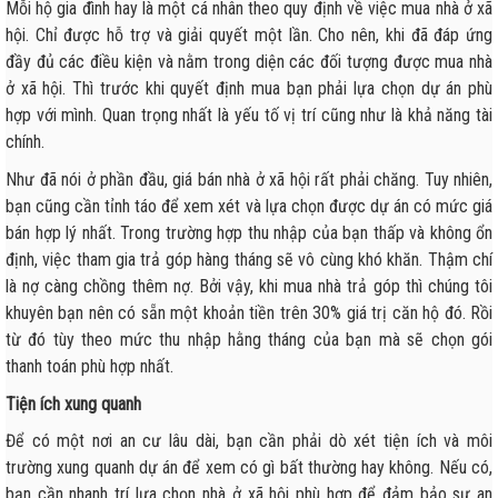
Mỗi hộ gia đình hay là một cá nhân theo quy định về việc mua nhà ở xã
hội. Chỉ được hỗ trợ và giải quyết một lần. Cho nên, khi đã đáp ứng
đầy đủ các điều kiện và nằm trong diện các đối tượng được mua nhà
ở xã hội. Thì trước khi quyết định mua bạn phải lựa chọn dự án phù
hợp với mình. Quan trọng nhất là yếu tố vị trí cũng như là khả năng tài
chính.
Như đã nói ở phần đầu, giá bán nhà ở xã hội rất phải chăng. Tuy nhiên,
bạn cũng cần tỉnh táo để xem xét và lựa chọn được dự án có mức giá
bán hợp lý nhất. Trong trường hợp thu nhập của bạn thấp và không ổn
định, việc tham gia trả góp hàng tháng sẽ vô cùng khó khăn. Thậm chí
là nợ càng chồng thêm nợ. Bởi vậy, khi mua nhà trả góp thì chúng tôi
khuyên bạn nên có sẵn một khoản tiền trên 30% giá trị căn hộ đó. Rồi
từ đó tùy theo mức thu nhập hằng tháng của bạn mà sẽ chọn gói
thanh toán phù hợp nhất.
Tiện ích xung quanh
Để có một nơi an cư lâu dài, bạn cần phải dò xét tiện ích và môi
trường xung quanh dự án để xem có gì bất thường hay không. Nếu có,
bạn cần nhanh trí lựa chọn nhà ở xã hội phù hợp để đảm bảo sự an