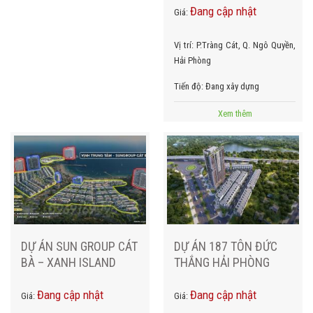
Đang cập nhật
Giá:
Vị trí:
P.Tràng Cát, Q. Ngô Quyền,
Hải Phòng
Tiến độ:
Đang xây dựng
Xem thêm
DỰ ÁN SUN GROUP CÁT
DỰ ÁN 187 TÔN ĐỨC
BÀ – XANH ISLAND
THẮNG HẢI PHÒNG
Đang cập nhật
Đang cập nhật
Giá:
Giá: