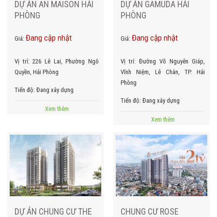
DỰ ÁN AN MAISON HẢI
DỰ ÁN GAMUDA HẢI
PHÒNG
PHÒNG
Đang cập nhật
Đang cập nhật
Giá:
Giá:
Vị trí:
226 Lê Lai, Phường Ngô
Vị trí:
Đường Võ Nguyên Giáp,
Quyền, Hải Phòng
Vĩnh Niệm, Lê Chân, TP. Hải
Phòng
Tiến độ:
Đang xây dựng
Tiến độ:
Đang xây dựng
Xem thêm
Xem thêm
DỰ ÁN CHUNG CƯ THE
CHUNG CƯ ROSE