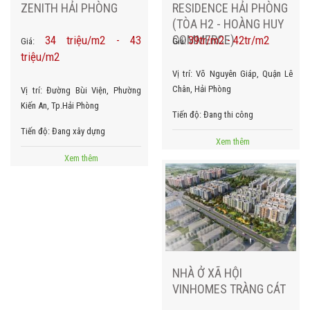
ZENITH HẢI PHÒNG
RESIDENCE HẢI PHÒNG
(TÒA H2 - HOÀNG HUY
COMMERCE)
34 triệu/m2 - 43
39tr/m2 - 42tr/m2
Giá:
Giá:
triệu/m2
Vị trí:
Võ Nguyên Giáp, Quận Lê
Chân, Hải Phòng
Vị trí:
Đường Bùi Viện, Phường
Kiến An, Tp.Hải Phòng
Tiến độ:
Đang thi công
Tiến độ:
Đang xây dựng
Xem thêm
Xem thêm
NHÀ Ở XÃ HỘI
VINHOMES TRÀNG CÁT