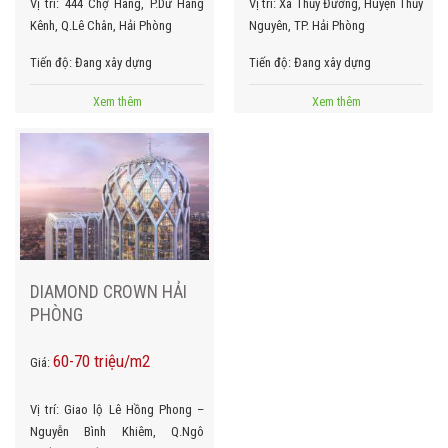
Vị trí:
444 Chợ Hàng, P.Dư Hàng
Vị trí:
Xã Thủy Đường, Huyện Thủy
Kênh, Q.Lê Chân, Hải Phòng
Nguyên, TP. Hải Phòng
Tiến độ:
Đang xây dựng
Tiến độ:
Đang xây dựng
Xem thêm
Xem thêm
DIAMOND CROWN HẢI
PHÒNG
60-70 triệu/m2
Giá:
Vị trí:
Giao lộ Lê Hồng Phong –
Nguyễn Bình Khiêm, Q.Ngô