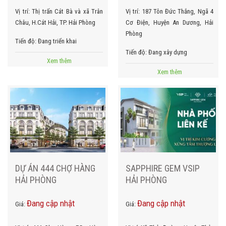
Vị trí:
Thị trấn Cát Bà và xã Trân
Vị trí:
187 Tôn Đức Thắng, Ngã 4
Châu, H.Cát Hải, TP. Hải Phòng
Cơ Điện, Huyện An Dương, Hải
Phòng
Tiến độ:
Đang triển khai
Tiến độ:
Đang xây dựng
Xem thêm
Xem thêm
DỰ ÁN 444 CHỢ HÀNG
SAPPHIRE GEM VSIP
HẢI PHÒNG
HẢI PHÒNG
Đang cập nhật
Đang cập nhật
Giá:
Giá: