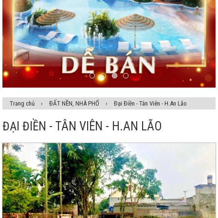
Trang chủ
›
ĐẤT NỀN, NHÀ PHỐ
›
Đại Điền - Tân Viên - H.An Lão
ĐẠI ĐIỀN - TÂN VIÊN - H.AN LÃO