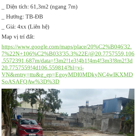
_ Diện tích: 61,3m2 (ngang 7m)
_ Hướng: TB-ĐB
_ Giá: 4xx (Liên hệ)
Map vị trí đất:
https://www.google.com/maps/place/20%C2%B046'32.
7%22N+106%C2%B033'35.3%22E/@20.7757559,106
.5572391,687m/data=!3m2!1e3!4b1!4m4!3m3!8m2!3d
20.7757559!4d106.559814?hl=vi-
VN&entry=ttu&g_ep=EgoyMDI0MDkyNC4wIKXMD
SoASAFQAw%3D%3D