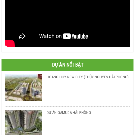
DỰ ÁN NỔI BẬT
HOÀNG HUY NEW CITY (THỦY NGUYÊN HẢI PHÒNG)
DỰ ÁN GAMUDA HẢI PHÒNG