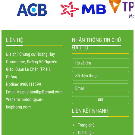
LIÊN HỆ
NHẬN THÔNG TIN CHỦ
ĐẦU TƯ
Địa chỉ: Chung cư Hoàng Huy
Commerce, Đường Võ Nguyên
Giáp, Quận Lê Chân, TP. Hải
Phòng
Hotline: 0906111599
Email: daiphatlandhp@gmail.com
Website:
batdongsan-
haiphong.com
LIÊN KẾT NHANH
Trang chủ
Giới thiệu